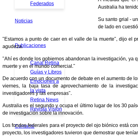
Federados
Australia ha tenid
Su santo grial - u
Noticias
de lado en cuesti
"Estamos a punto de caer en el valle de la muerte", dijo el p
Publicaciones
agudeza.
"Ahí es donde los gobiernos abandonan la investigación, ya qu
Canal Retina
muerte y en el mundo comercial."
Guías y Libros
De acuerdo con un documento de debate en el aumento de los r
Emociones a
viernes, la baja tasa de aprovechamiento de la investigac
la vista
investigadores y las empresas".
Retina News
Australia es el segundo y ocupa el último lugar de los 30 p
Revista Visión
de investigación sobre la innovación.
Los fondos federales para el proyecto del ojo biónico está co
Contacto
proyecto, los investigadores tuvieron que demostrar que tenían