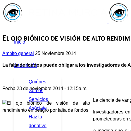
El ojo biónico de visión de alto rendim
Inicio
Ámbito general
25 Noviembre 2014
La falta de fondos puede obligar a los investigadores de A
Asociación
Quiénes
Fecha 23 de noviembre 2014 - 12:15a.m.
Somos
Servicios
La ciencia de vang
Asóciate
Investigadores en
Haz tu
prometedoras en su
donativo
A medida que el g