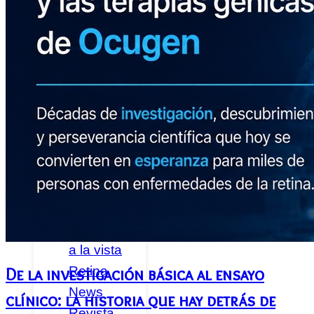
Federados
Noticias
Publicaciones
Canal
Retina
Guías y
Libros
Emociones
a la vista
Retina
De la investigación básica al ensayo
News
clínico: la historia que hay detrás de
Revista