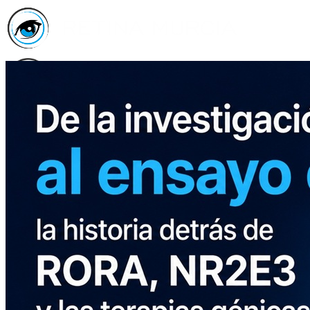
Inicio
Asociación
Quiénes
Somos
Servicios
Asóciate
Haz tu
donativo