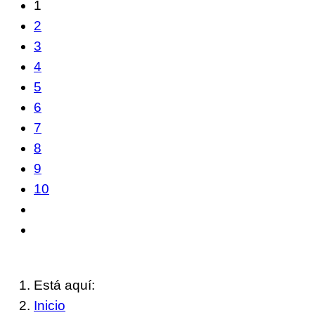
1
2
3
4
5
6
7
8
9
10
Está aquí:
Inicio