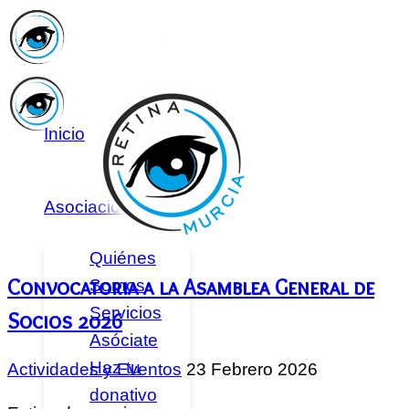
Inicio
Asociación
Quiénes
Convocatoria a la Asamblea General de
Somos
Servicios
Socios 2026
Asóciate
Haz tu
Actividades y Eventos
23 Febrero 2026
donativo