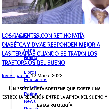
Federados
Noticias
LOS PACIENTES CON RETINOPATÍA
Publicaciones
DIABÉTCA Y DMAE RESPONDEN MEJOR A
Canal
LAS TERAPIAS CUANDO SE TRATAN LOS
Retina
TRASTORNOS DEL SUEÑO
Guías y
Libros
Investigación
12 Marzo 2023
Emociones
a la vista
Un especialista sostiene que existe una
Retina
estrecha relación entre la apnea del sueño y
News
estas patología
Revista