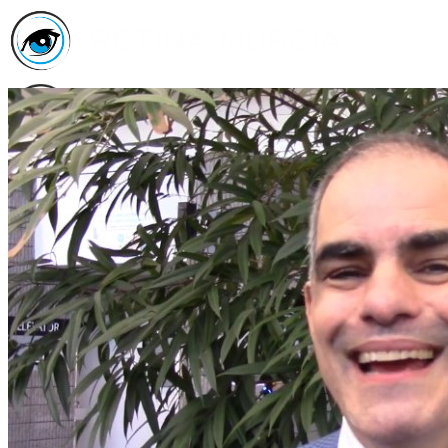
Inicio
Asociación
Quiénes
Somos
Servicios
Asóciate
Haz tu
donativo