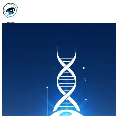
Inicio
Asociación
Quiénes
Somos
Servicios
Asóciate
Haz tu
donativo