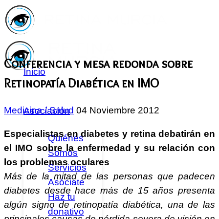
Conferencia y mesa redonda sobre
Inicio
Retinopatía Diabética en IMO
Medicina / Salud
04 Noviembre 2012
Asociación
Especialistas en diabetes y retina debatirán en
Quiénes
el IMO sobre la enfermedad y su relación con
Somos
los problemas oculares
Servicios
Más de la mitad de las personas que padecen
Asóciate
diabetes desde hace más de 15 años presenta
Haz tu
algún signo de retinopatía diabética, una de las
donativo
principales causas de pérdida severa de visión en