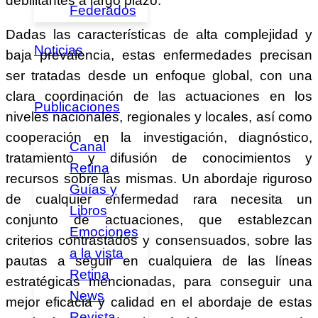
debilitantes a largo plazo.
Federados
Dadas las características de alta complejidad y
Noticias
baja prevalencia, estas enfermedades precisan
ser tratadas desde un enfoque global, con una
clara coordinación de las actuaciones en los
Publicaciones
niveles nacionales, regionales y locales, así como
cooperación en la investigación, diagnóstico,
Canal
tratamiento y difusión de conocimientos y
Retina
recursos sobre las mismas. Un abordaje riguroso
Guías y
de cualquier enfermedad rara necesita un
Libros
conjunto de actuaciones, que establezcan
Emociones
criterios contrastados y consensuados, sobre las
a la vista
pautas a seguir en cualquiera de las líneas
Retina
estratégicas mencionadas, para conseguir una
News
mejor eficacia y calidad en el abordaje de estas
Revista