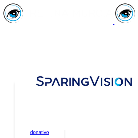
Inicio
Asociación
Quiénes
Somos
Servicios
Asóciate
Haz tu
donativo