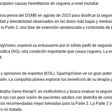
ncipales causas hereditarias de ceguera a nivel mundial.
va previa del DSMB en agosto de 2023 para dosificar la segu
d y tolerabilidad observados en las dosis más bajas y medias a
 Parte 2, una fase de extensión aleatorizada y controlada de tr
gVision, expresó su entusiasmo por el sólido perfil de seguri
eográfica (AG), otra condición importante que causa ceguera. La
4.
y opiniones de expertos (KOL), SparingVision ve un gran pote
sión. La compañía planea explorar los beneficios de su terapia 
Gene therapY, es multicéntrico y busca evaluar la seguridad, 
ojo con peor visión de pacientes adultos con distrofia de cono
osis recomendadas mejor toleradas para la Parte 2. La Parte 2 
o no tratado.