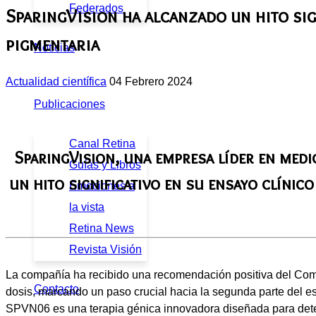
Federados
SparingVision ha alcanzado un hito sig
pigmentaria
Noticias
Actualidad científica
04 Febrero 2024
Publicaciones
Canal Retina
SparingVision, una empresa líder en medi
Guías y Libros
un hito significativo en su ensayo clínic
Emociones a
la vista
Retina News
Revista Visión
La compañía ha recibido una recomendación positiva del Comit
Contacto
dosis, marcando un paso crucial hacia la segunda parte del es
SPVN06 es una terapia génica innovadora diseñada para detene