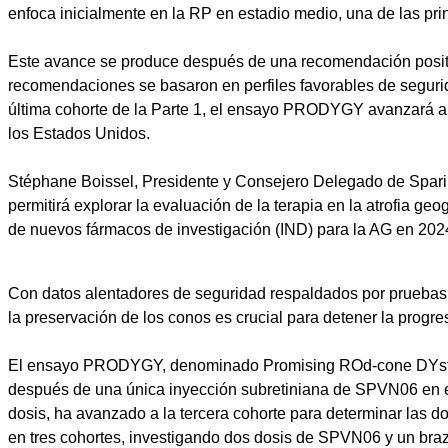
enfoca inicialmente en la RP en estadio medio, una de las pri
Este avance se produce después de una recomendación positi
recomendaciones se basaron en perfiles favorables de segurida
última cohorte de la Parte 1, el ensayo PRODYGY avanzará a la
los Estados Unidos.
Stéphane Boissel, Presidente y Consejero Delegado de Sparin
permitirá explorar la evaluación de la terapia en la atrofia g
de nuevos fármacos de investigación (IND) para la AG en 202
Con datos alentadores de seguridad respaldados por pruebas 
la preservación de los conos es crucial para detener la progre
El ensayo PRODYGY, denominado Promising ROd-cone DYstrophy 
después de una única inyección subretiniana de SPVN06 en el 
dosis, ha avanzado a la tercera cohorte para determinar las d
en tres cohortes, investigando dos dosis de SPVN06 y un braz