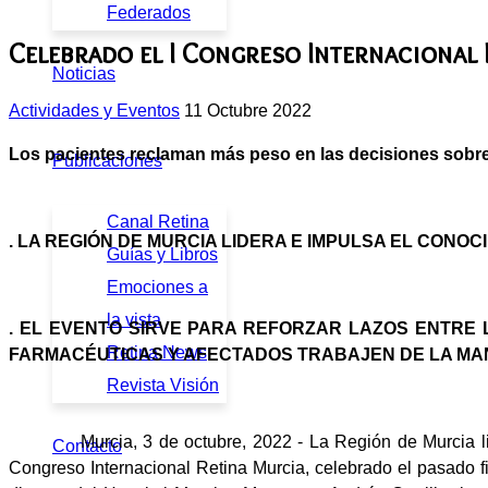
Federados
Celebrado el I Congreso Internacional
Noticias
Actividades y Eventos
11 Octubre 2022
Los pacientes reclaman más peso en las decisiones sobre l
Publicaciones
Canal Retina
. LA REGIÓN DE MURCIA LIDERA E IMPULSA EL CONO
Guías y Libros
Emociones a
la vista
. EL EVENTO SIRVE PARA REFORZAR LAZOS ENTRE 
Retina News
FARMACÉUTICAS Y AFECTADOS TRABAJEN DE LA MA
Revista Visión
Murcia, 3 de octubre, 2022 - La Región de Murcia lidera 
Contacto
Congreso Internacional Retina Murcia, celebrado el pasado fi