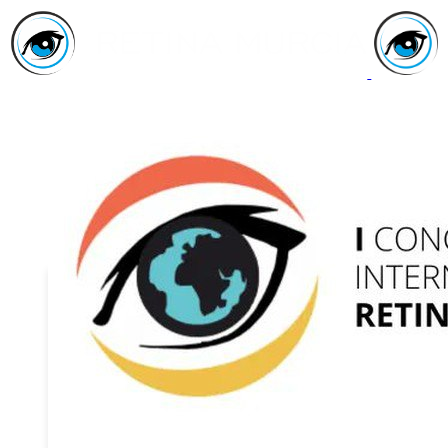
Inicio
Asociación
Quiénes
Somos
Servicios
Asóciate
Haz tu
donativo