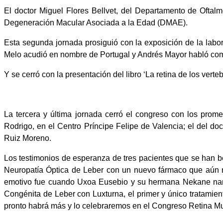
El doctor Miguel Flores Bellvet, del Departamento de Oftal
Degeneración Macular Asociada a la Edad (DMAE).
Esta segunda jornada prosiguió con la exposición de la labo
Melo acudió en nombre de Portugal y Andrés Mayor habló como
Y se cerró con la presentación del libro ‘La retina de los ver
La tercera y última jornada cerró el congreso con los prom
Rodrigo, en el Centro Príncipe Felipe de Valencia; el del do
Ruiz Moreno.
Los testimonios de esperanza de tres pacientes que se han be
Neuropatía Óptica de Leber con un nuevo fármaco que aún 
emotivo fue cuando Uxoa Eusebio y su hermana Nekane narra
Congénita de Leber con Luxturna, el primer y único tratamien
pronto habrá más y lo celebraremos en el Congreso Retina Mu