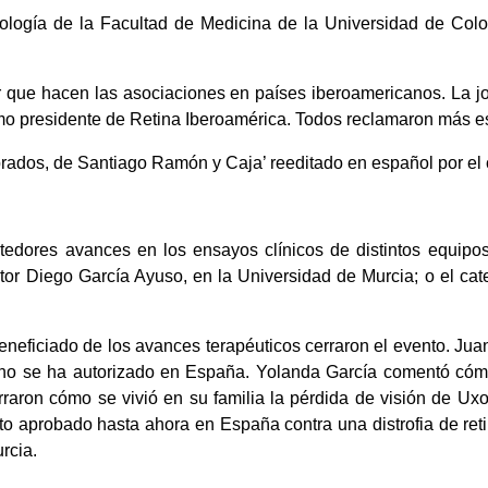
mología de la Facultad de Medicina de la Universidad de Col
r que hacen las asociaciones en países iberoamericanos. La jo
 presidente de Retina Iberoamérica. Todos reclamaron más esfu
tebrados, de Santiago Ramón y Caja’ reeditado en español por el
etedores avances en los ensayos clínicos de distintos equip
ctor Diego García Ayuso, en la Universidad de Murcia; o el ca
neficiado de los avances terapéuticos cerraron el evento. Juan
no se ha autorizado en España. Yolanda García comentó cómo
ron cómo se vivió en su familia la pérdida de visión de Uxoa
to aprobado hasta ahora en España contra una distrofia de ret
rcia.