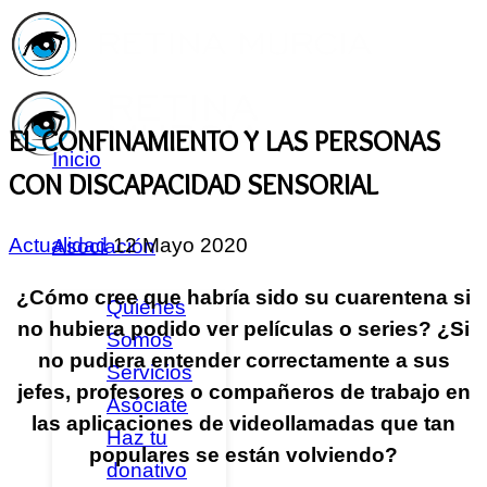
EL CONFINAMIENTO Y LAS PERSONAS
Inicio
CON DISCAPACIDAD SENSORIAL
Actualidad
12 Mayo 2020
Asociación
¿Cómo cree que habría sido su cuarentena si
Quiénes
no hubiera podido ver películas o series? ¿Si
Somos
no pudiera entender correctamente a sus
Servicios
jefes, profesores o compañeros de trabajo en
Asóciate
las aplicaciones de videollamadas que tan
Haz tu
populares se están volviendo?
donativo