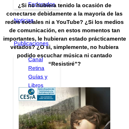
Federados
¿Si no hubiera tenido la ocasión de
conectarse debidamente a la mayoría de las
Noticias
redes sociales ni a YouTube? ¿Si los medios
de comunicación, en estos momentos tan
importantes, le hubieran estado prácticamente
Publicaciones
vetados? ¿O si, simplemente, no hubiera
podido escuchar música ni cantado
Canal
“Resistiré”?
Retina
Guías y
Libros
Emociones
a la vista
Retina
News
Revista