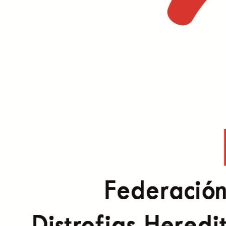
Federados
Noticias
Publicaciones
Canal
Retina
Guías y
Libros
Emociones
a la vista
Retina
News
Revista