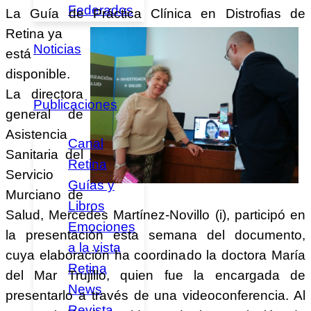
Federados
La Guía de Práctica Clínica en Distrofias de
Retina ya
Noticias
está
disponible.
La directora
Publicaciones
general de
Asistencia
Canal
Sanitaria del
Retina
Servicio
Guías y
Murciano de
Libros
Salud, Mercedes Martínez-Novillo (i), participó en
Emociones
la presentación esta semana del documento,
a la vista
cuya elaboración ha coordinado la doctora María
Retina
del Mar Trujillo, quien fue la encargada de
News
presentarlo a través de una videoconferencia. Al
Revista