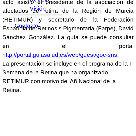
acto asistió el presidente de la asociación de
Visión
afectados de retina de la Región de Murcia
(RETIMUR) y secretario de la Federación
Contacto
Española de Retinosis Pigmentaria (Farpe), David
Sánchez González. La guía se puede consultar
en el portal
http://portal.guiasalud.es/web/guest/goc-sns.
La presentación se incluye en el programa de la I
Semana de la Retina que ha organizado
RETIMUR con motivo del Añ Nacional de la
Retina.